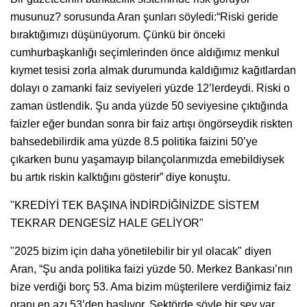
musunuz? sorusunda Aran şunları söyledi:“Riski geride
bıraktığımızı düşünüyorum. Çünkü bir önceki
cumhurbaşkanlığı seçimlerinden önce aldığımız menkul
kıymet tesisi zorla almak durumunda kaldığımız kağıtlardan
dolayı o zamanki faiz seviyeleri yüzde 12’lerdeydi. Riski o
zaman üstlendik. Şu anda yüzde 50 seviyesine çıktığında
faizler eğer bundan sonra bir faiz artışı öngörseydik riskten
bahsedebilirdik ama yüzde 8.5 politika faizini 50’ye
çıkarken bunu yaşamayıp bilançolarımızda emebildiysek
bu artık riskin kalktığını gösterir” diye konuştu.
"KREDİYİ TEK BAŞINA İNDİRDİĞİNİZDE SİSTEM
TEKRAR DENGESİZ HALE GELİYOR"
"2025 bizim için daha yönetilebilir bir yıl olacak" diyen
Aran, “Şu anda politika faizi yüzde 50. Merkez Bankası’nın
bize verdiği borç 53. Ama bizim müşterilere verdiğimiz faiz
oranı en azı 53’den başlıyor. Sektörde şöyle bir şey var,