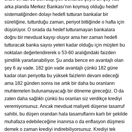
arka planda Merkez Bankası’nın koymuş olduğu hedef
sistematiğinden dolayı hedefi tutturan bankalar bir
süreliğine, tutturduğu zaman, periyot bittiğinde o hafta için
düşürüyor. O sırada da hedef tutturamayan bankalara
doğru bir mevduat kayışı oluyor ama her zaman hedefi
tutturacak banka sayısı yeteri kadar olduğu için müşteri bu
noktaları değerlendirerek o 53-60 aralığındaki faizden
şimdilik yararlanabiliyor. Şu anda bence en avantajlı olan
şey 6 ay vade. 182 gün vade avantajlı çünkü 182 güne
kadar olan periyotta bu yüksek faizlerin devam edeceği
ama 182 günden sonra ise artık bir daha bu oranların
muhtemelen bulunamayacağı bir döneme gireceğiz. O da
zaten daha sağlıklı çünkü bu oranları siz verdikçe krediyi
veremiyorsunuz. Ancak mevduat maliyeti düşerse tasarruf
sahibi, bu düşen orandan hala tasarruflarını karlı bir şekilde
muhafaza edebileceğine inanırsa o da enflasyon düşmesi
demek o zaman krediyi indirebiliyorsunuz. Krediyi tek