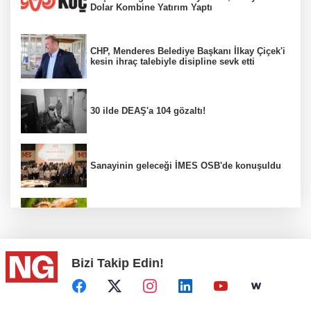
Dolar Kombine Yatırım Yaptı
CHP, Menderes Belediye Başkanı İlkay Çiçek'i
kesin ihraç talebiyle disipline sevk etti
30 ilde DEAŞ'a 104 gözaltı!
Sanayinin geleceği İMES OSB'de konuşuldu
Fındık alım fiyatları açıklandı...
Bizi Takip Edin!
Türkiye, Suudi Arabistan ve Pakistan ortak
savunma anlaşması...