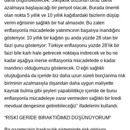
daha öngörülebilecek. Sıkışıklık dozunun biraz daha
azalmaya başlayacağı bir periyot olacak. Burada önemli
olan nokta 5 yıllık ve 10 yıllık kağıtlardaki faizlerin düşüp
verim eğrisinin sağlıklı bir hal almasıdır. Bu zaten
enflasyonla mücadelede yatırımcının başarıya inandığını
gösteriyor. 10 yıllık bir kağıtın şu anda yüzde 28 olan bir
faizi şunu gösteriyor: Türkiye enflasyonu yüzde 28’lik bir
faizi bile karlı hale getirecek noktaya indirecek ve bu ne
kadar aşağıya inerse enflasyonla mücadelede o kadar
inandırıcı olduğumuzu gösterecek. O eğri sağlıklı
oluştuğunda da içeride biz daha uzun süreli borçlanma risk
biriminin azalmasıyla dışarıdan daha uygun maliyette
kaynak bulma gibi şeyleri yapabildikçe içeride de bunu
enflasyonla mücadeleye zarar vermeden sağlıklı bir kredi
mevduat dengesine getirebileceğiz" ifadelerini kullandı.
“RİSKİ GERİDE BIRAKTIĞIMIZI DÜŞÜNÜYORUM”
Bir gazetecinin bankacılık sisteminde risk görüyor