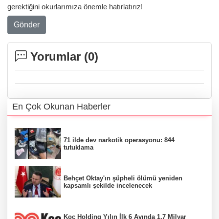
gerektiğini okurlarımıza önemle hatırlatırız!
Gönder
Yorumlar (
0
)
En Çok Okunan Haberler
71 ilde dev narkotik operasyonu: 844
tutuklama
Behçet Oktay'ın şüpheli ölümü yeniden
kapsamlı şekilde incelenecek
Koç Holding Yılın İlk 6 Ayında 1,7 Milyar