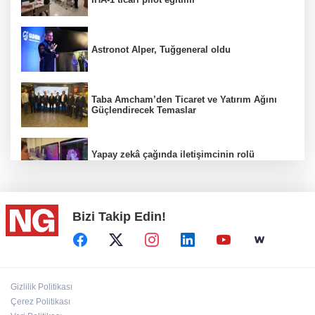
Astronot Alper, Tuğgeneral oldu
Taba Amcham’den Ticaret ve Yatırım Ağını
Güçlendirecek Temaslar
Yapay zekâ çağında iletişimcinin rolü
değişiyor
Bizi Takip Edin!
"Bu Kemal hiçbir gücün karşısında eğilmez"
100 Ülkeye Ulaşmayı Hedefliyor
Gizlilik Politikası
Çerez Politikası