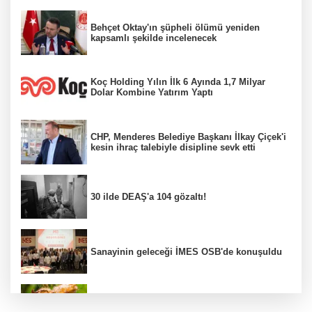
Behçet Oktay'ın şüpheli ölümü yeniden
kapsamlı şekilde incelenecek
Koç Holding Yılın İlk 6 Ayında 1,7 Milyar
Dolar Kombine Yatırım Yaptı
CHP, Menderes Belediye Başkanı İlkay Çiçek'i
kesin ihraç talebiyle disipline sevk etti
30 ilde DEAŞ'a 104 gözaltı!
Sanayinin geleceği İMES OSB'de konuşuldu
Fındık alım fiyatları açıklandı...