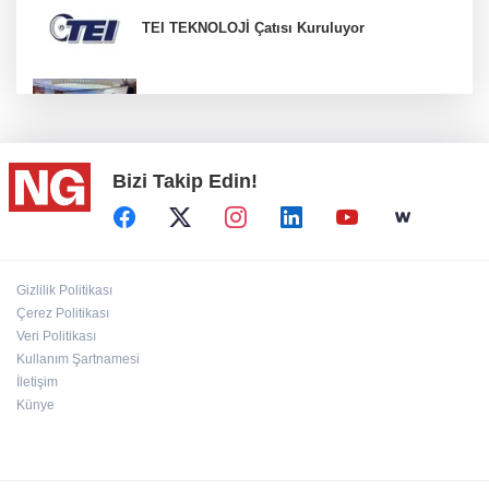
TEI TEKNOLOJİ Çatısı Kuruluyor
BİK’ten gazete ve internet haber sitelerine
mevzuat eğitimi
Bizi Takip Edin!
İstanbul’da suç çetelerine operasyon!
“Ceyhan'ı Adeta Bir Rotterdam Yapabiliriz"
Gizlilik Politikası
Çerez Politikası
Veri Politikası
Kullanım Şartnamesi
30 ilde DEAŞ'a 104 gözaltı!
İletişim
Künye