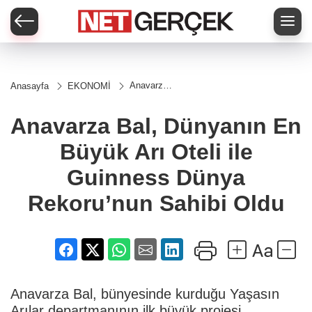
Anavarza
Anasayfa
EKONOMİ
Bal,
Dünyanın
En Büyük
Anavarza Bal, Dünyanın En
Arı Oteli ile
Guinness
Büyük Arı Oteli ile
Dünya
Rekoru’nun
Sahibi
Guinness Dünya
Oldu
Rekoru’nun Sahibi Oldu
Anavarza Bal, bünyesinde kurduğu Yaşasın
Arılar departmanının ilk büyük projesi