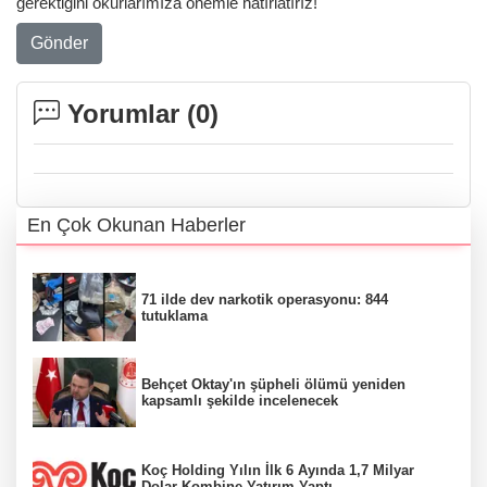
gerektiğini okurlarımıza önemle hatırlatırız!
Gönder
Yorumlar (
0
)
En Çok Okunan Haberler
71 ilde dev narkotik operasyonu: 844
tutuklama
Behçet Oktay'ın şüpheli ölümü yeniden
kapsamlı şekilde incelenecek
Koç Holding Yılın İlk 6 Ayında 1,7 Milyar
Dolar Kombine Yatırım Yaptı