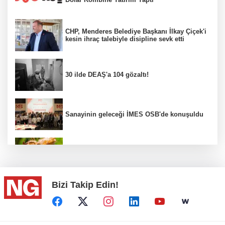
CHP, Menderes Belediye Başkanı İlkay Çiçek'i
kesin ihraç talebiyle disipline sevk etti
30 ilde DEAŞ'a 104 gözaltı!
Sanayinin geleceği İMES OSB'de konuşuldu
Fındık alım fiyatları açıklandı...
Bizi Takip Edin!
Türkiye, Suudi Arabistan ve Pakistan ortak
savunma anlaşması...