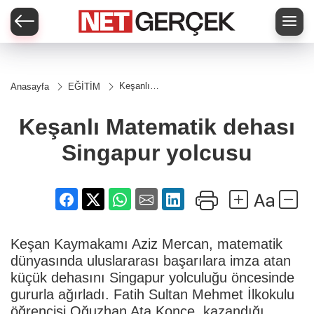
Keşanlı
Anasayfa
EĞİTİM
Matematik
dehası
Singapur
Keşanlı Matematik dehası
yolcusu
Singapur yolcusu
Keşan Kaymakamı Aziz Mercan, matematik
dünyasında uluslararası başarılara imza atan
küçük dehasını Singapur yolculuğu öncesinde
gururla ağırladı. Fatih Sultan Mehmet İlkokulu
öğrencisi Oğuzhan Ata Konçe, kazandığı