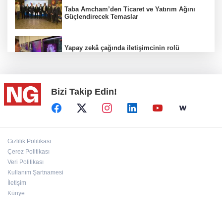
Taba Amcham’den Ticaret ve Yatırım Ağını
Güçlendirecek Temaslar
Yapay zekâ çağında iletişimcinin rolü
değişiyor
Bizi Takip Edin!
"Bu Kemal hiçbir gücün karşısında eğilmez"
100 Ülkeye Ulaşmayı Hedefliyor
Gizlilik Politikası
Çerez Politikası
Veri Politikası
Bahçıvan: Finansman Zinciri Kırılırsa Üretim
de Durur
Kullanım Şartnamesi
İletişim
Künye