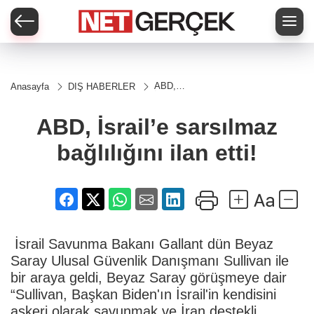
ABD,
Anasayfa
DIŞ HABERLER
İsrail’e
sarsılmaz
bağlılığını
ABD, İsrail’e sarsılmaz
ilan etti!
bağlılığını ilan etti!
İsrail Savunma Bakanı Gallant dün Beyaz
Saray Ulusal Güvenlik Danışmanı Sullivan ile
bir araya geldi, Beyaz Saray görüşmeye dair
“Sullivan, Başkan Biden'ın İsrail'in kendisini
askeri olarak savunmak ve İran destekli