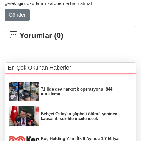
gerektiğini okurlarımıza önemle hatırlatırız!
Gönder
Yorumlar (
0
)
En Çok Okunan Haberler
71 ilde dev narkotik operasyonu: 844
tutuklama
Behçet Oktay'ın şüpheli ölümü yeniden
kapsamlı şekilde incelenecek
Koç Holding Yılın İlk 6 Ayında 1,7 Milyar