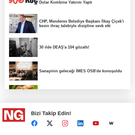
Dolar Kombine Yatırım Yaptı
CHP, Menderes Belediye Başkanı İlkay Çiçek'i
kesin ihraç talebiyle disipline sevk etti
30 ilde DEAŞ'a 104 gözaltı!
Sanayinin geleceği İMES OSB'de konuşuldu
Fındık alım fiyatları açıklandı...
Bizi Takip Edin!
Türkiye, Suudi Arabistan ve Pakistan ortak
savunma anlaşması...