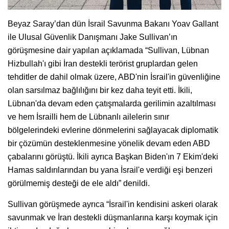
Beyaz Saray’dan dün İsrail Savunma Bakanı Yoav Gallant
ile Ulusal Güvenlik Danışmanı Jake Sullivan’ın
görüşmesine dair yapılan açıklamada “Sullivan, Lübnan
Hizbullah'ı gibi İran destekli terörist gruplardan gelen
tehditler de dahil olmak üzere, ABD'nin İsrail'in güvenliğine
olan sarsılmaz bağlılığını bir kez daha teyit etti. İkili,
Lübnan'da devam eden çatışmalarda gerilimin azaltılması
ve hem İsrailli hem de Lübnanlı ailelerin sınır
bölgelerindeki evlerine dönmelerini sağlayacak diplomatik
bir çözümün desteklenmesine yönelik devam eden ABD
çabalarını görüştü. İkili ayrıca Başkan Biden'ın 7 Ekim'deki
Hamas saldırılarından bu yana İsrail'e verdiği eşi benzeri
görülmemiş desteği de ele aldı” denildi.
Sullivan görüşmede ayrıca “İsrail'in kendisini askeri olarak
savunmak ve İran destekli düşmanlarına karşı koymak için